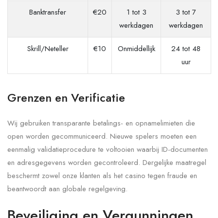
Banktransfer
€20
1 tot 3
3 tot 7
werkdagen
werkdagen
Skrill/Neteller
€10
Onmiddellijk
24 tot 48
uur
Grenzen en Verificatie
Wij gebruiken transparante betalings- en opnamelimieten die
open worden gecommuniceerd. Nieuwe spelers moeten een
eenmalig validatieprocedure te voltooien waarbij ID-documenten
en adresgegevens worden gecontroleerd. Dergelijke maatregel
beschermt zowel onze klanten als het casino tegen fraude en
beantwoordt aan globale regelgeving.
Beveiliging en Vergunningen