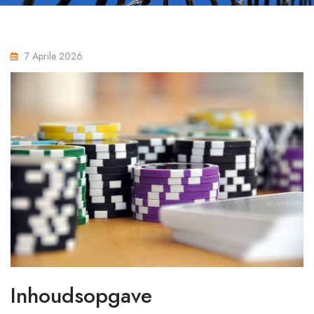
7 Aprile 2026
Inhoudsopgave