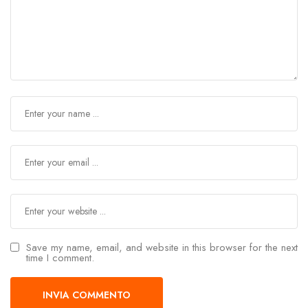
Save my name, email, and website in this browser for the next
time I comment.