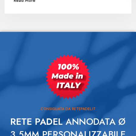
Read More
CONSIGLIATA DA RETEPADEL.IT
RETE PADEL
ANNODATA Ø
3,5MM PERSONALIZZABILE