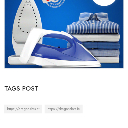
TAGS POST
https://dragonslots.at
https://dragonslots.ie