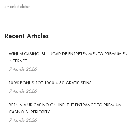
amonbet-slots.nl
Recent Articles
WINUM CASINO: SU LUGAR DE ENTRETENIMIENTO PREMIUM EN
INTERNET
7 Aprile 2026
100% BONUS TOT 1000 + 50 GRATIS SPINS
7 Aprile 2026
BETNINJA UK CASINO ONLINE: THE ENTRANCE TO PREMIUM
CASINO SUPERIORITY
7 Aprile 2026