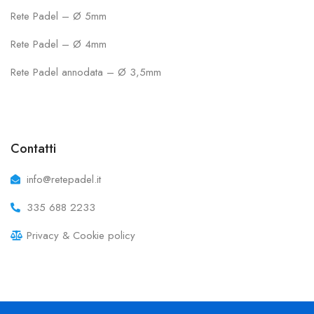
Rete Padel – Ø 5mm
Rete Padel – Ø 4mm
Rete Padel annodata – Ø 3,5mm
Contatti
info@retepadel.it
335 688 2233
Privacy & Cookie policy