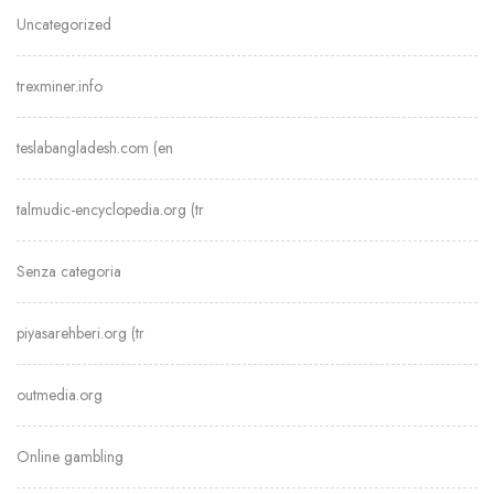
Uncategorized
trexminer.info
teslabangladesh.com (en
talmudic-encyclopedia.org (tr
Senza categoria
piyasarehberi.org (tr
outmedia.org
Online gambling