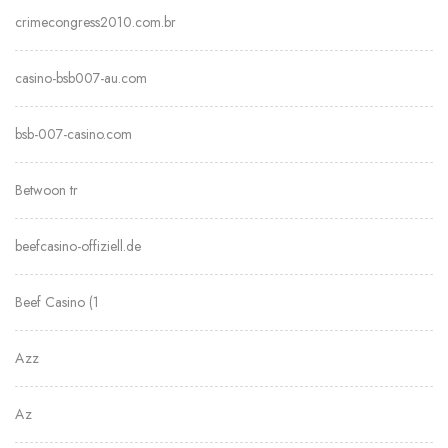
crimecongress2010.com.br
casino-bsb007-au.com
bsb-007-casino.com
Betwoon tr
beefcasino-offiziell.de
Beef Casino (1
Azz
Az