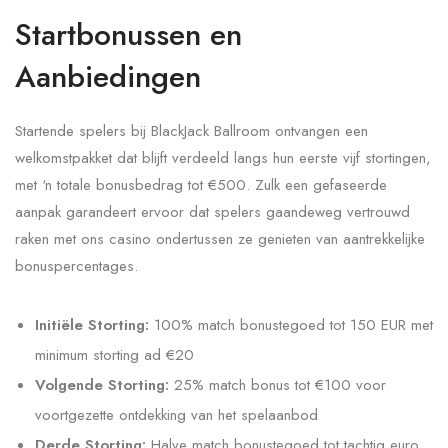
Startbonussen en
Aanbiedingen
Startende spelers bij BlackJack Ballroom ontvangen een
welkomstpakket dat blijft verdeeld langs hun eerste vijf stortingen,
met ‘n totale bonusbedrag tot €500. Zulk een gefaseerde
aanpak garandeert ervoor dat spelers gaandeweg vertrouwd
raken met ons casino ondertussen ze genieten van aantrekkelijke
bonuspercentages.
Initiële Storting:
100% match bonustegoed tot 150 EUR met
minimum storting ad €20
Volgende Storting:
25% match bonus tot €100 voor
voortgezette ontdekking van het spelaanbod
Derde Storting:
Halve match bonustegoed tot tachtig euro