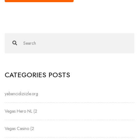
CATEGORIES POSTS
yabancidiziizle.org
Vegas Hero NL (2
Vegas Casino (2