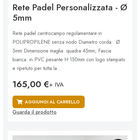
V
Rete Padel Personalizzata - Ø
a
l
5mm
u
t
a
t
Rete padel centrocampo regolamentare in
o
0
POLIPROPILENE senza nodo Diametro corda: Ø
s
u
5mm Dimensione maglia: quadra 45mm; Fascia
5
bianca: in PVC pesante H 150mm con logo stampato
e ripetuto per tutta la...
165,00
€
+ IVA
AGGIUNGI AL CARRELLO
Guarda il prodotto