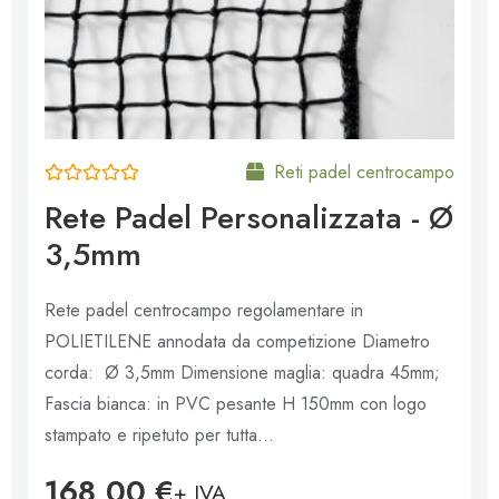
Reti padel centrocampo
V
Rete Padel Personalizzata - Ø
a
l
3,5mm
u
t
a
t
Rete padel centrocampo regolamentare in
o
0
POLIETILENE annodata da competizione Diametro
s
u
corda: Ø 3,5mm Dimensione maglia: quadra 45mm;
5
Fascia bianca: in PVC pesante H 150mm con logo
stampato e ripetuto per tutta...
168,00
€
+ IVA