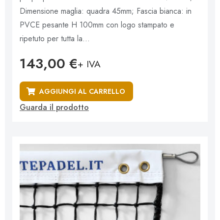
s
u
Dimensione maglia: quadra 45mm; Fascia bianca: in
5
PVCE pesante H 100mm con logo stampato e
ripetuto per tutta la...
143,00
€
+ IVA
AGGIUNGI AL CARRELLO
Guarda il prodotto