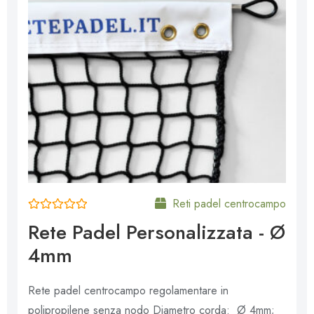
Reti padel centrocampo
V
Rete Padel Personalizzata - Ø
a
l
4mm
u
t
a
t
Rete padel centrocampo regolamentare in
o
0
polipropilene senza nodo Diametro corda: Ø 4mm;