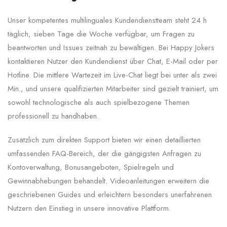
Unser kompetentes multilinguales Kundendienstteam steht 24 h
täglich, sieben Tage die Woche verfügbar, um Fragen zu
beantworten und Issues zeitnah zu bewältigen. Bei Happy Jokers
kontaktieren Nutzer den Kundendienst über Chat, E-Mail oder per
Hotline. Die mittlere Wartezeit im Live-Chat liegt bei unter als zwei
Min., und unsere qualifizierten Mitarbeiter sind gezielt trainiert, um
sowohl technologische als auch spielbezogene Themen
professionell zu handhaben.
Zusätzlich zum direkten Support bieten wir einen detaillierten
umfassenden FAQ-Bereich, der die gängigsten Anfragen zu
Kontoverwaltung, Bonusangeboten, Spielregeln und
Gewinnabhebungen behandelt. Videoanleitungen erweitern die
geschriebenen Guides und erleichtern besonders unerfahrenen
Nutzern den Einstieg in unsere innovative Plattform.