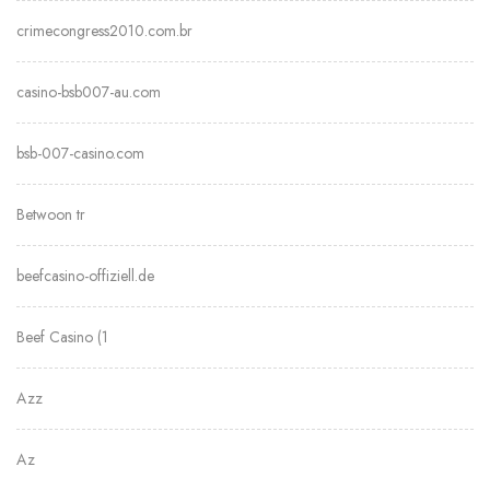
crimecongress2010.com.br
casino-bsb007-au.com
bsb-007-casino.com
Betwoon tr
beefcasino-offiziell.de
Beef Casino (1
Azz
Az