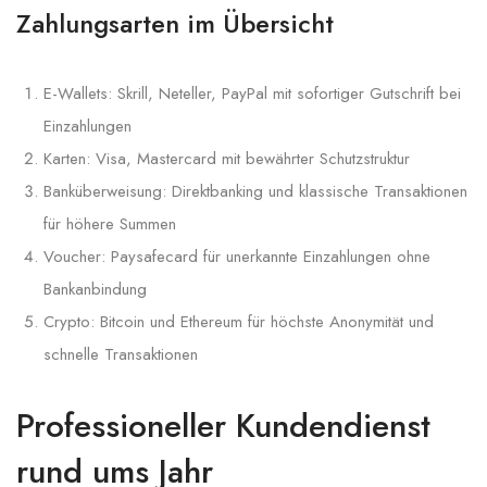
Zahlungsarten im Übersicht
E-Wallets: Skrill, Neteller, PayPal mit sofortiger Gutschrift bei
Einzahlungen
Karten: Visa, Mastercard mit bewährter Schutzstruktur
Banküberweisung: Direktbanking und klassische Transaktionen
für höhere Summen
Voucher: Paysafecard für unerkannte Einzahlungen ohne
Bankanbindung
Crypto: Bitcoin und Ethereum für höchste Anonymität und
schnelle Transaktionen
Professioneller Kundendienst
rund ums Jahr