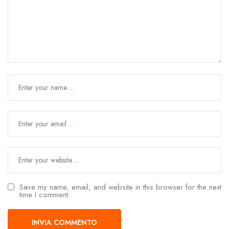
Save my name, email, and website in this browser for the next
time I comment.