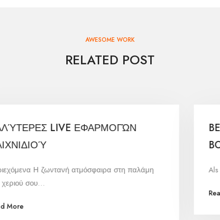
AWESOME WORK
RELATED POST
BEEF CASINO DEUTSCHLAND:
BONUS, SPIELE & ZAHLUNGEN
Als u een speciaal menu voor een casino maakt,…
Read More