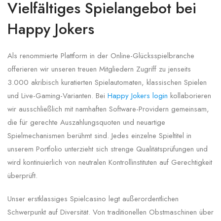
Vielfältiges Spielangebot bei
Happy Jokers
Als renommierte Plattform in der Online-Glücksspielbranche
offerieren wir unseren treuen Mitgliedern Zugriff zu jenseits
3.000 akribisch kuratierten Spielautomaten, klassischen Spielen
und Live-Gaming-Varianten. Bei
Happy Jokers login
kollaborieren
wir ausschließlich mit namhaften Software-Providern gemeinsam,
die für gerechte Auszahlungsquoten und neuartige
Spielmechanismen berühmt sind. Jedes einzelne Spieltitel in
unserem Portfolio unterzieht sich strenge Qualitätsprüfungen und
wird kontinuierlich von neutralen Kontrollinstituten auf Gerechtigkeit
überprüft.
Unser erstklassiges Spielcasino legt außerordentlichen
Schwerpunkt auf Diversität. Von traditionellen Obstmaschinen über