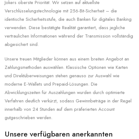
Jokers oberste Priorität. Wir setzen auf aktuellste
Verschlüsselungstechnologie mit 256-Bit-Sicherheit – die
identische Sicherheitsstufe, die auch Banken für digitales Banking
verwenden. Diese bestätigte Realität garantiert, dass jegliche
vertraulichen Informationen während der Transmission vollständig
abgesichert sind.
Unsere treuen Mitglieder können aus einem breiten Angebot an
Zahlungsmethoden auswählen. Klassische Optionen wie Karten
und Direktüberweisungen stehen genauso zur Auswahl wie
moderne E-Wallets und Prepaid-Lösungen. Die
Abwicklungszeiten für Auszahlungen wurden durch optimierte
Verfahren deutlich verkürzt, sodass Gewinnbeträge in der Regel
innerhalb von 24 Stunden auf dem präferierten Account
gutgeschrieben werden.
Unsere verfügbaren anerkannten