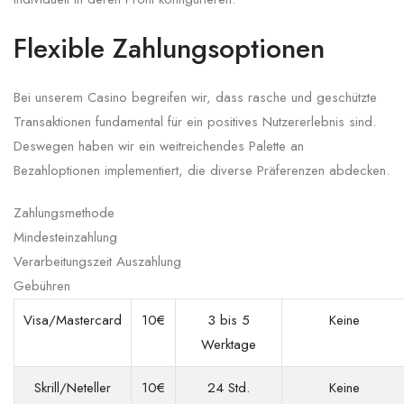
Flexible Zahlungsoptionen
Bei unserem Casino begreifen wir, dass rasche und geschützte
Transaktionen fundamental für ein positives Nutzererlebnis sind.
Deswegen haben wir ein weitreichendes Palette an
Bezahloptionen implementiert, die diverse Präferenzen abdecken.
Zahlungsmethode
Mindesteinzahlung
Verarbeitungszeit Auszahlung
Gebühren
Visa/Mastercard
10€
3 bis 5
Keine
Werktage
Skrill/Neteller
10€
24 Std.
Keine