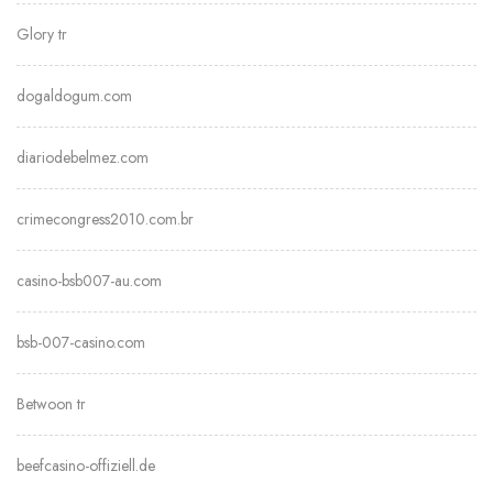
Glory tr
dogaldogum.com
diariodebelmez.com
crimecongress2010.com.br
casino-bsb007-au.com
bsb-007-casino.com
Betwoon tr
beefcasino-offiziell.de