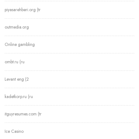
piyasarehberi.org (tr
outmedia.org
Online gambling
ombt.ru (ru
Levant eng (2
kadetkorp.ru (ru
itguyresumes.com (tr
Ice Casino