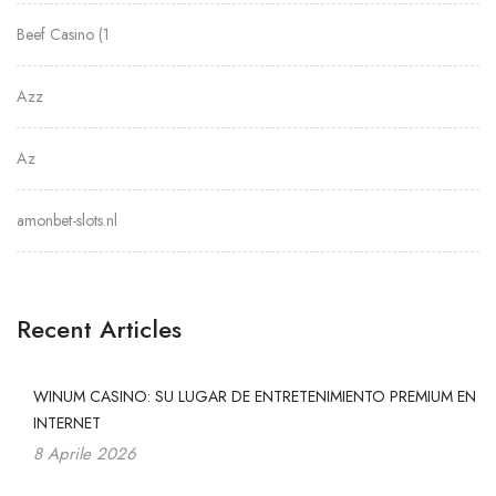
Beef Casino (1
Azz
Az
amonbet-slots.nl
Recent Articles
WINUM CASINO: SU LUGAR DE ENTRETENIMIENTO PREMIUM EN
INTERNET
8 Aprile 2026