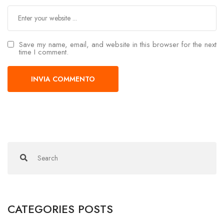
Save my name, email, and website in this browser for the next
time I comment.
CATEGORIES POSTS