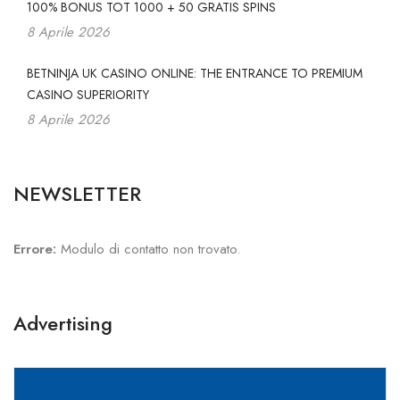
100% BONUS TOT 1000 + 50 GRATIS SPINS
8 Aprile 2026
BETNINJA UK CASINO ONLINE: THE ENTRANCE TO PREMIUM
CASINO SUPERIORITY
8 Aprile 2026
NEWSLETTER
Errore:
Modulo di contatto non trovato.
Advertising