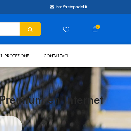
info@retepadel.it
0
ETI PROTEZIONE
CONTATTACI
Premium en Internet