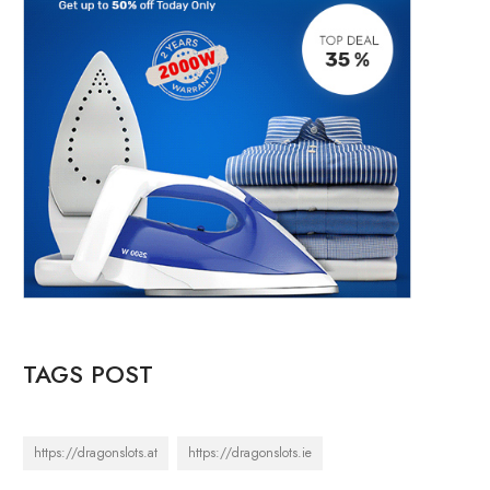
TAGS POST
https://dragonslots.at
https://dragonslots.ie