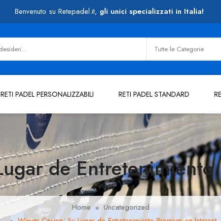
Benvenuto su Retepadel.it,
gli unici specializzati in Italia!
RETI PADEL PERSONALIZZABILI
RETI PADEL STANDARD
R
ugar de Entretenimiento 
Home
Uncategorized
Winum Casino: Su Lugar de Entretenimiento Premium en Internet