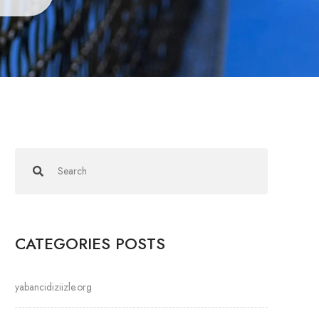
CATEGORIES POSTS
yabancidiziizle.org