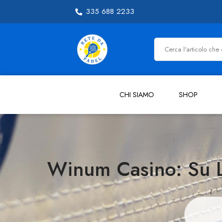
335 688 2233
CHI SIAMO
SHOP
Winum Casino: Su L