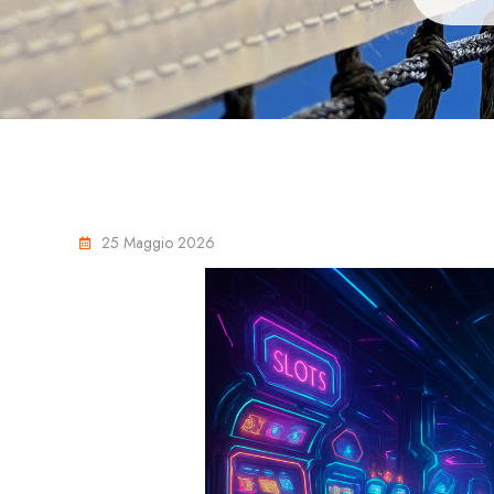
25 Maggio 2026