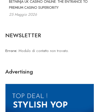
BETNINJA UK CASINO ONLINE: THE ENTRANCE TO
PREMIUM CASINO SUPERIORITY
25 Maggio 2026
NEWSLETTER
Errore:
Modulo di contatto non trovato.
Advertising